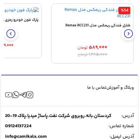
%54
پارک فون خودرو رمزی وار
شارژر فندکی ریمکس مدل Remax RCC231
۳۹۹,۰۰۰
۵۸۹,۰۰۰
تومان
قیمت
قیمت
۱,۲۸۵,۰۰۰
تومان
اصلی:
فعلی:
۵۸۹,۰۰۰ تومان.
۱,۲۸۵,۰۰۰ تومان
بود.
وبلاگ و آموزش
تماس با ما
آدرس:
کردستان.بانه.روبروی شرکت نفت.پاساژ میدیا.پلاک 19-20
09124137224
شماره تماس:
info@camikala.com
آدرس ایمیل: