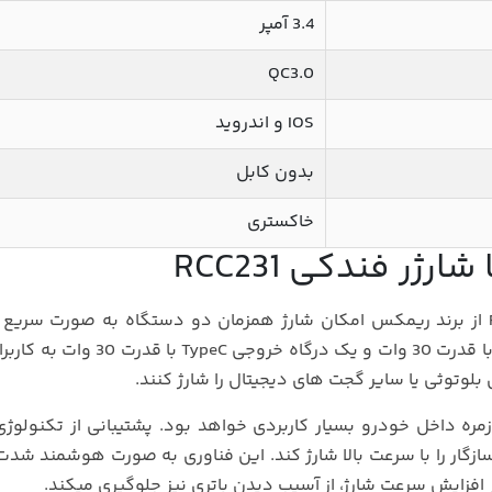
3.4 آمپر
QC3.0
IOS و اندروید
بدون کابل
خاکستری
ژر فندکی RCC231
ریمکس
امکان شارژ همزمان دو دستگاه به صورت سریع و
است. این شارژر با بهره‌ مندی از یک درگاه خروجی USB با قدرت 30 وات و یک درگاه 
لوتوثی یا سایر گجت‌ های دیجیتال را شارژ کنند.
وزمره داخل خودرو بسیار کاربردی خواهد بود. پشتیبانی از تکنولو
 های سازگار را با سرعت بالا شارژ کند. این فناوری به‌ صورت هوشمند شد
افزایش سرعت شارژ، از آسیب دیدن باتری نیز جلوگیری میکند.