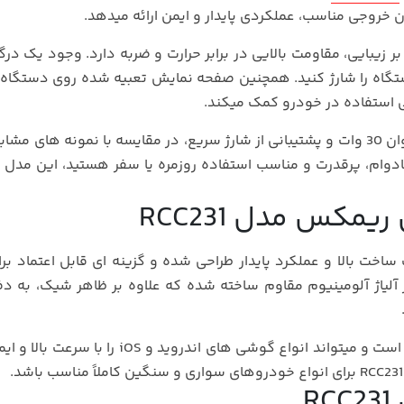
مزمان دو دستگاه را شارژ کنید. همچنین صفحه نمایش تعبیه شده روی دستگاه
ی استفاده در خودرو کمک میکند.
قیمت شارژر فندکی RCC231 با توجه به کیفیت ساخت، توان 30 وات و پشتیبانی از شارژ سریع، در مقایسه با نمونه‌ های
ادوام، پرقدرت و مناسب استفاده روزمره یا سفر هستید، این مدل م
کس مدل RCC231
 ساخت بالا و عملکرد پایدار طراحی شده و گزینه‌ ای قابل اعتماد برا
یاژ آلومینیوم مقاوم ساخته شده که علاوه بر ظاهر شیک، به دف
این شارژر فندکی به تکنولوژی فست شارژ QC3.0 مجهز است و میتواند انواع گوشی‌ های اندروید و
R