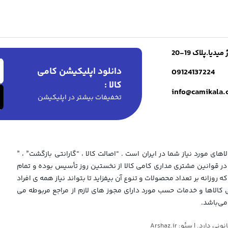
ا.پلاک 19-20
دانلود اپلیکیشن کامی
09124137224
کالا :
info@camikala
تخفیفات بیشتر در اپلیکیشن
های مورد نیاز شما در ایران است . “اصالت کالا ، “گارانتی بازگشت” ، ”
 قوانین مشتری مداری کامی کالا از نخستین روز تأسیس بوده و تمام
که روزانه بر تعداد محصولات و تنوع آن بیفزاید تا بتواند نیاز همه ی افراد
ی کالاها و خدمات حسب مورد دارای مجوز های لازم از مراجع مربوطه می
می‌باشد.
د. | سئو: Arshaz.ir