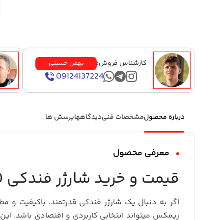
کارشناس فروش:
بهمن حسینی
09124137224
درباره محصول
مشخصات فنی
دیدگاهها
پرسش ها
معرفی محصول
قیمت و خرید شارژر فندکی 30 وات مدل RCC231
اگر به دنبال یک شارژر فندکی قدرتمند، باکیفیت و مطمئن برای خودرو هس
ریمکس
میتواند انتخابی کاربردی و اقتصادی باشد. این