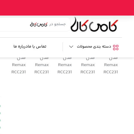
خانه
/
فروشگاه
/
ابزار خودرو
/
شارژر فندکی
/ شارژر فندکی ریمکس مدل RCC231
ش
%54
ب
تماس با ما
درباره ما
دسته بندی محصولات
م