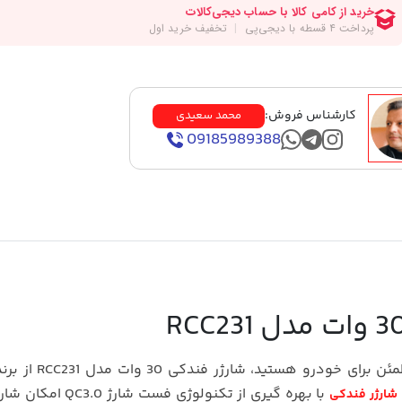
کارشناس فروش:
محمد سعیدی
09185989388
تید، شارژر فندکی 30 وات مدل RCC231 از برند معتبر
با بهره‌ گیری از تکنولوژی فست شارژ
شارژر فندکی