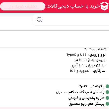
Remax 
ارژر فندکی ریمکس مدل Remax RCC231
رند:
ریمکس
شناسه محصول:
Remax RCC231
شخصات فنی
تعداد پورت :
2
نوع ورودی :
USB و TypeC
ورودی ولتاژ :
12 تا 24
حداکثر جریان :
3.4 آمپر
سازگاری :
اندروید و IOS
چگونه خرید کنم؟
راهنمای نصب گام به گام محصول
شرایط پشتیبانی و گارانتی
پرسش های رایج محصول