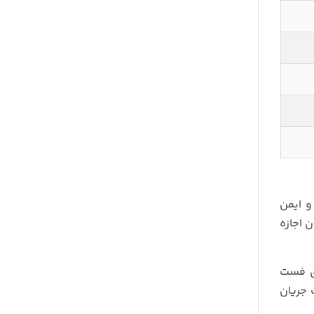
 ایمن
خروجی TypeC با قدرت 30 وات به کاربران اجازه
ژی فست
ت جریان