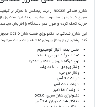
شارژر فندکی RCC231 از برند
ریمکس
با تمرکز بر کیفیت
سریع در خودرو محسوب میشود. بدنه این محصول از آل
حرارت کمک کرده و طول عمر دستگاه را افزایش میدهد.
کند. پشتیبانی از ولتاژ ورودی 12 تا 24 ولت باعث میشود RCC231 برای انواع خودروهای سواری و سنگین کاملاً مناسب باشد.
جنس بدنه: آلیاژ آلومینیوم
تعداد درگاه خروجی: 2 عدد
نوع درگاه خروجی: USB و TypeC
ولتاژ ورودی: 12 تا 24 ولت
ولتاژ خروجی:
5 ولت / 3 آمپر
9 ولت / 2.5 آمپر
12 ولت / 1.5 آمپر
تکنولوژی شارژ سریع: QC3.0
حداکثر شدت جریان: 3.4 آمپر