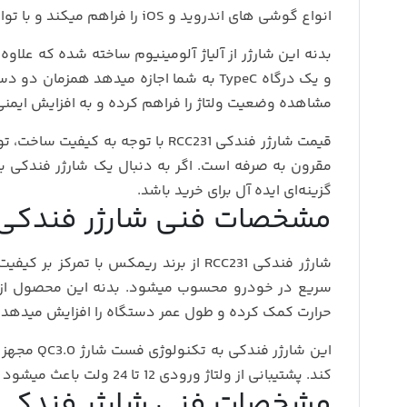
انواع گوشی‌ های اندروید و iOS را فراهم میکند و با توان خروجی مناسب، عملکردی پایدار و ایمن ارائه میدهد.
و یک درگاه TypeC به شما اجازه میدهد ه
مشاهده وضعیت ولتاژ را فراهم کرده و به افزایش ایمن
مقرون‌ به‌ صرفه است. اگر به دنبال یک شارژر فندکی ب
گزینه‌ای ایده‌ آل برای خرید باشد.
مشخصات فنی شارژر فندکی ریم
شارژر فندکی RCC231 از برند
ریمکس
با تمرکز بر کیفیت
سریع در خودرو محسوب میشود. بدنه این محصول از آل
حرارت کمک کرده و طول عمر دستگاه را افزایش میدهد.
کند. پشتیبانی از ولتاژ ورودی 12 تا 24 ولت باعث میشود RCC231 برای انواع خودروهای سواری و سنگین کاملاً مناسب باشد.
مشخصات فنی شارژر فندکی CC231