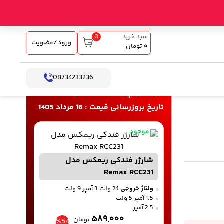
0
سبد خرید
ورود/عضویت
۰
تومان
08734233236
خرید و پرداخت آنلاین
تاریخ بروزرسانی قیمت : 16 مرداد 1405
موجود
شارژر فندکی ریمکس مدل
Remax RCC231
ولتاژ خروجی
24 ولت 3 آمپر 9 ولت
1.5 آمپر 5 ولت
2.5 آمپر
۵۸۹,۰۰۰
تومان
%54