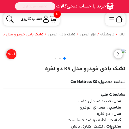
0
حساب کاربری
/
/
/
/ تشک بادی خودرو مدل KS دو نفره
خانه
فروشگاه
ابزار خودرو
تشک بادی خودرو
%21
تشک بادی خودرو مدل KS دو نفره
شناسه محصول:
Car Mattress KS
مشخصات فنی
مدل نصب :
صندلی عقب
مناسب :
همه ی خودرو
مدل :
دو نفره
کیفیت :
لطیف و ضد حساسیت
محتویات :
تشک، کناره، بالش