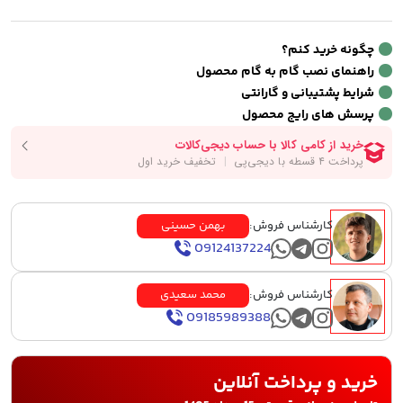
چگونه خرید کنم؟
راهنمای نصب گام به گام محصول
شرایط پشتیبانی و گارانتی
پرسش های رایج محصول
کارشناس فروش:
بهمن حسینی
09124137224
کارشناس فروش:
محمد سعیدی
09185989388
خرید و پرداخت آنلاین