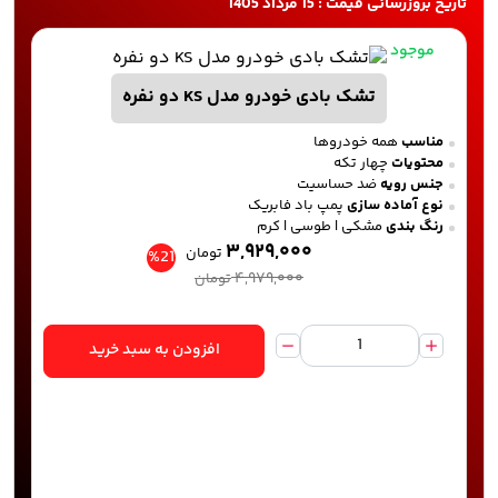
تاریخ بروزرسانی قیمت : 15 مرداد 1405
موجود
تشک بادی خودرو مدل KS دو نفره
مناسب
همه خودروها
محتویات
چهار تکه
جنس رویه
ضد حساسیت
نوع آماده سازی
پمپ باد فابریک
رنگ بندی
مشکی | طوسی | کرم
۳,۹۲۹,۰۰۰
تومان
%21
۴,۹۷۹,۰۰۰
تومان
افزودن به سبد خرید