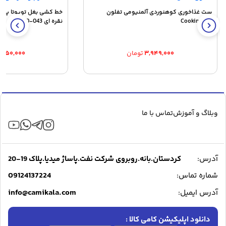
ست غذاخوری کوهنوردی آلمنیومی تفلون
Cooking Set
نقره ای ZC-PLD-043
۳,۹۴۹,۰۰۰
تومان
,۵۵۰,۰۰۰
وبلاگ و آموزش
تماس با ما
آدرس:
کردستان.بانه.روبروی شرکت نفت.پاساژ میدیا.پلاک 19-20
09124137224
شماره تماس:
info@camikala.com
آدرس ایمیل:
دانلود اپلیکیشن کامی کالا :