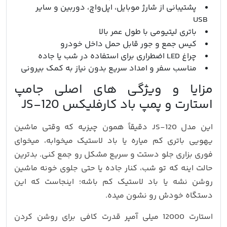
پشتیبانی از شارژ موبایل، اپل‌واچ، دوربین و سایر
USB
باتری لیتیومی با طول عمر بالا
کیس جمع‌ و جور قابل حمل داخل خودرو
چراغ LED اضطراری برای استفاده در شب یا جاده
مناسب سفر و امداد سریع بدون نیاز به کمک بیرونی
مزایا و ویژگی‌ های اصلی جامپ
استارت و پمپ باد کارفلیکس JS-120
این مدل JS-120 دقیقاً همون چیزیه که وقتی ماشین
یهویی باتری کم میاره یا باد لاستیک میخوابه، میخوای
فوری بزاری جلو دستت و سریع مشکل رو جمع کنی. بدترین
حالت اینه که تو شب، کنار جاده یا حتی جلوی خونه ماشین
روشن نشه یا باد لاستیک کم باشه؛ اینجاست که این
دستگاه خودش رو نشون میده.
استارت 12000 میلی‌ آمپر قدرت کافی برای روشن کردن