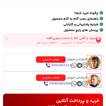
چگونه خرید کنم؟
راهنمای نصب گام به گام محصول
شرایط پشتیبانی و گارانتی
پرسش های رایج محصول
کارشناس فروش:
بهمن حسینی
09124137224
کارشناس فروش:
محمد سعیدی
09185989388
خرید و پرداخت آنلاین