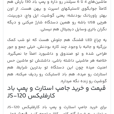
ماشین‌های 4 تا 6 سیلندر رو داره و پمپ باد 130 بارش هم
کاملاً جوابگوی لاستیکهای اسپرت و پهن هست. از اون
بهتر، پاوربانک بودنشه؛ یعنی گوشیت، اپل‌ واچ، دوربینت،
هرچی USB باشه رو همین دستگاه شارژ میکنی و دیگه
نگران باتری وسایل دیجیتال هم نیستی.
یه چراغ LED قشنگ هم جلوش هست که تو شب کمک
بزرگیه و جالبه با وجود چند کاره بودنش، خیلی جمع‌ و جور
طراحی شده و تو صندوق و داشبورد اصلاً جا نمیگیره.
خلاصه هر ماشینی داشته باشی، داشتنش تو ماشین حس
امنیت میده چون این دستگاه تو بدترین شرایط، هم
استارتت رو میده، هم باد لاستیکت رو ردیف میکنه، هم
گوشیت رو زنده نگه میداره.
قیمت و خرید جامپ استارت و پمپ باد
کارفلیکس JS-120
برای خرید جامپ استارت و پمپ باد کارفلیکس JS-120