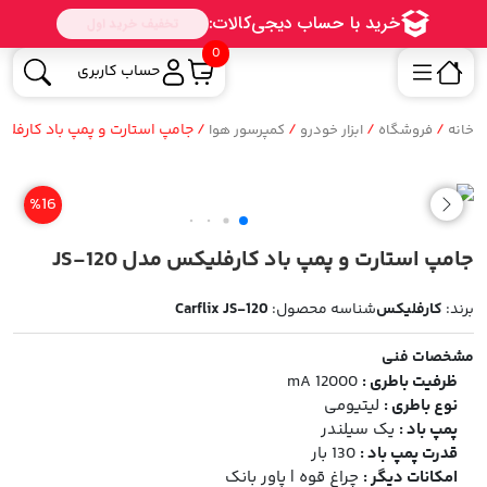
0
حساب کاربری
/
/
/
/ جامپ استارت و پمپ باد کارفلیکس م
خانه
فروشگاه
ابزار خودرو
کمپرسور هوا
%16
جامپ استارت و پمپ باد کارفلیکس مدل JS-120
برند:
کارفلیکس
شناسه محصول:
Carflix JS-120
مشخصات فنی
ظرفیت باطری :
12000 mA
نوع باطری :
لیتیومی
پمپ باد :
یک سیلندر
قدرت پمپ باد :
130 بار
امکانات دیگر :
چراغ قوه | پاور بانک