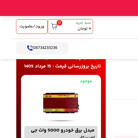
0
سبد خرید
ورود/عضویت
۰
تومان
08734233236
خرید و پرداخت آنلاین
تاریخ بروزرسانی قیمت : 15 مرداد 1405
موجود
مبدل برق خودرو 5000 وات جی
امیستار