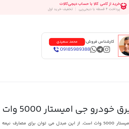
کارشناس فروش:
محمد سعیدی
09185989388
رو جی امیستار 5000 وات
یکی بهترین و قدرتمند ترین مبدل های در بازار جی امیستار 5000 وات است. از این مبدل می توان برای مصا