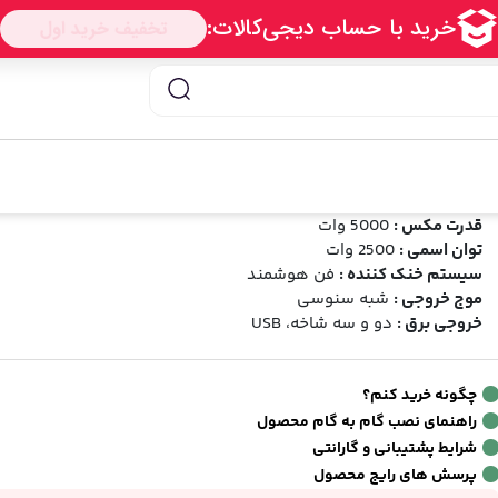
بدل برق خودرو 5000 وات جی امیستار
رند:
جی امیستار
شناسه محصول:
g-amistar 5000 wat
شخصات فنی
قدرت مکس :
5000 وات
توان اسمی :
2500 وات
سیستم خنک کننده :
فن هوشمند
موج خروجی :
شبه سنوسی
خروجی برق :
دو و سه شاخه، USB
چگونه خرید کنم؟
راهنمای نصب گام به گام محصول
شرایط پشتیبانی و گارانتی
پرسش های رایج محصول