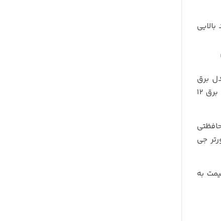
تید، بدون شک G-Amistar 5000W ارزش خرید بالایی
دل برق
خودرو جی امیستار 5000 وات انتخابی هوشمندانه و حرفه‌ ای است. این اینورتر با توان واقعی 2500 وات و قابلیت تبدیل برق ۱۲
 مدارهای محافظتی
رتر جی
قیمت به‌