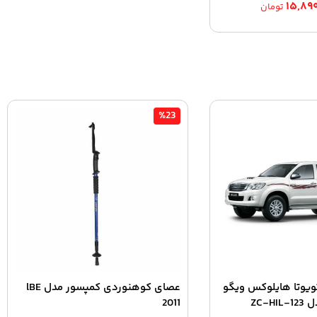
۱۵,۸۹
تومان
%23
یوتا هایلوکس ویگو
عصای کوهنوردی کمپسور مدل lBE
2011