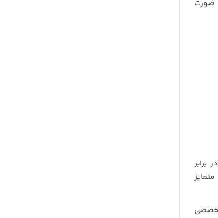
اریم. مشخصات مبدل برق جی امیستار 5000 وات به صورت
 برابر
متمایز
ره و تخصصی