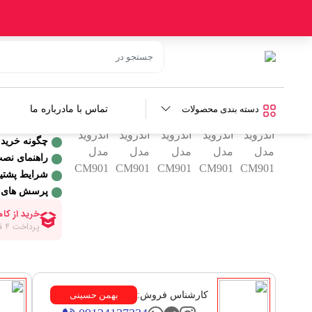
خانه
/
فروشگاه
/
ابزار خودرو
/ فریم مانیتور پایه دار اندروید مدل CM901
فریم مانیتور
برند:
کارفلیکس
دسته بندی محصولات
تماس با ما
درباره ما
چگونه خرید 
راهنمای نص
شرایط پشتیب
پرسش های 
کارشناس فروش:
بهمن حسینی