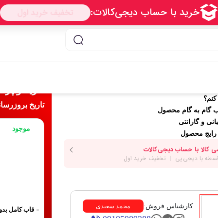
 پایه دار اندروید مدل CM901
خرید و پردا
کنم؟
تاریخ بروزرسانی قیمت 
ب گام به گام محصول
انی و گارانتی
موجود
رایج محصول
کارشناس فروش:
محمد سعیدی
قاب کامل بدو