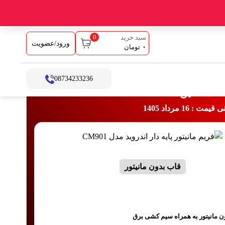
0
سبد خرید
ورود/عضویت
۰
تومان
08734233236
خت آنلاین
: 16 مرداد 1405
موجود
قاب بدون مانیتور
ن مانیتور به همراه سیم کشی برق
رم:
2 گیگ