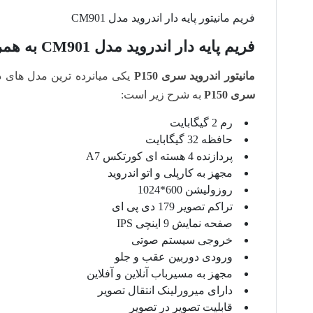
فریم مانیتور پایه دار اندروید مدل CM901
فریم پایه دار اندروید مدل CM901 به همراه مانیتور سری P150
مانیتور اندروید سری P150
یکی میانرده ترین مدل های 
سری P150
به شرح زیر است:
رم 2 گیگابایت
حافظه 32 گیگابایت
پردازنده 4 هسته ای کورتکس A7
مجهز به کارپلی و اتو اندروید
روزولیشن 600*1024
تراکم تصویر 179 دی پی ای
صفحه نمایش 9 اینچی IPS
خروجی سیستم صوتی
ورودی دوربین عقب و جلو
مجهز به مسیرباب آنلاین و آفلاین
دارای میرورلینک انتقال تصویر
قابلیت تصویر در تصویر