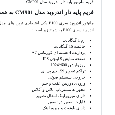
فریم مانیتور پایه دار اندروید مدل CM901
فریم پایه دار اندروید مدل CM901 به همراه مانیتور سری P100
مانیتور اندروید سری P100
یکی اقتصادی ترین های مدل 
اندروید سری P100 به شرح زیر است:
رم 1 گیگابایت
حافظه 16 گیگابایت
پردازنده 4 هسته ای کورتکس A7
صفحه نمایش 9 اینچی IPS
روزولیشن 600*1024
تراکم تصویر 159 دی پی ای
خروجی سیستم صوتی
ورودی دوربین عقب و جلو
مجهز به مسیرباب آنلاین و آفلاین
دارای میرورلینک انتقال تصویر
قابلیت تصویر در تصویر
دارای بلوتوث و میرورلینک