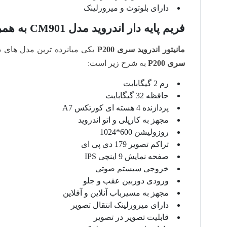
دارای بلوتوث و میرورلینک
فریم پایه دار اندروید مدل CM901 به همراه مانیتور سری P200
مانیتور اندروید سری P200
یکی میانرده ترین مدل های 
سری P200
به شرح زیر است:
رم 2 گیگابایت
حافظه 32 گیگابایت
پردازنده 4 هسته ای کورتکس A7
مجهز به کارپلی و اتو اندروید
روزولیشن 600*1024
تراکم تصویر 179 دی پی ای
صفحه نمایش 9 اینچی IPS
خروجی سیستم صوتی
ورودی دوربین عقب و جلو
مجهز به مسیرباب آنلاین و آفلاین
دارای میرورلینک انتقال تصویر
قابلیت تصویر در تصویر