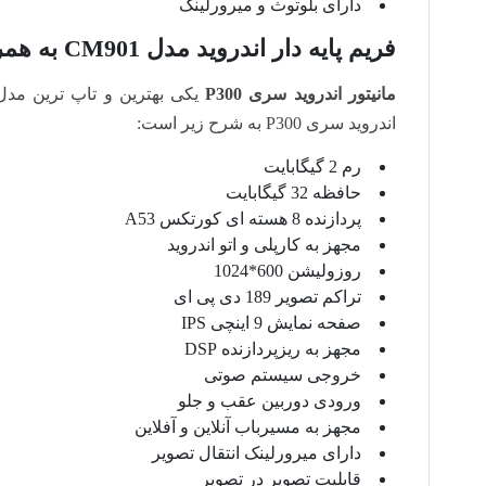
دارای بلوتوث و میرورلینک
فریم پایه دار اندروید مدل CM901 به همراه مانیتور سری P300
مانیتور اندروید سری P300
یکی بهترین و تاپ ترین مدل
اندروید سری P300 به شرح زیر است:
رم 2 گیگابایت
حافظه 32 گیگابایت
پردازنده 8 هسته ای کورتکس A53
مجهز به کارپلی و اتو اندروید
روزولیشن 600*1024
تراکم تصویر 189 دی پی ای
صفحه نمایش 9 اینچی IPS
مجهز به ریزپردازنده DSP
خروجی سیستم صوتی
ورودی دوربین عقب و جلو
مجهز به مسیرباب آنلاین و آفلاین
دارای میرورلینک انتقال تصویر
قابلیت تصویر در تصویر