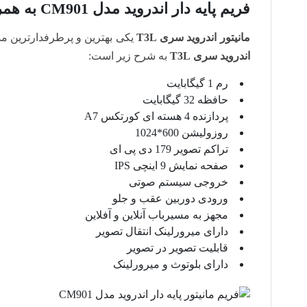
فریم پایه دار اندروید مدل CM901 به همراه مانیتور سری T3L
مانیتور اندروید سری T3L
یکی بهترین و پرطرفدارترین م
اندروید سری T3L
به شرح زیر است:
رم 1 گیگابایت
حافظه 32 گیگابایت
پردازنده 4 هسته ای کورتکس A7
روزولیشن 600*1024
تراکم تصویر 179 دی پی ای
صفحه نمایش 9 اینچی IPS
خروجی سیستم صوتی
ورودی دوربین عقب و جلو
مجهز به مسیرباب آنلاین و آفلاین
دارای میرورلینک انتقال تصویر
قابلیت تصویر در تصویر
دارای بلوتوث و میرورلینک