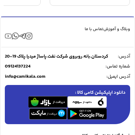
ا
ف
۰
ب
وبلاگ و آموزش
تماس با ما
آدرس:
کردستان.بانه.روبروی شرکت نفت.پاساژ میدیا.پلاک 19-20
09124137224
شماره تماس:
info@camikala.com
آدرس ایمیل:
دانلود اپلیکیشن کامی کالا :