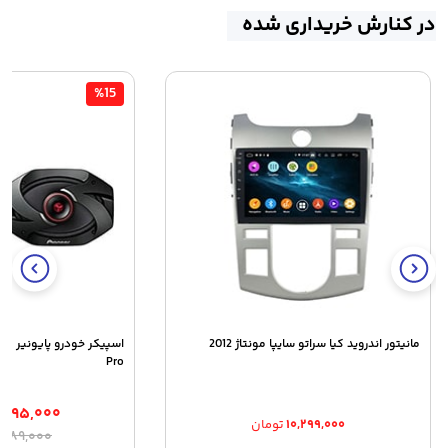
در کنارش خریداری شده
%15
مانیتور اندروید کیا سراتو سایپا مونتاژ 2012
Pro
,۴۹۵,۰۰۰
۱۰,۲۹۹,۰۰۰
تومان
ق
ق
۶,۹۸۹,۰۰۰