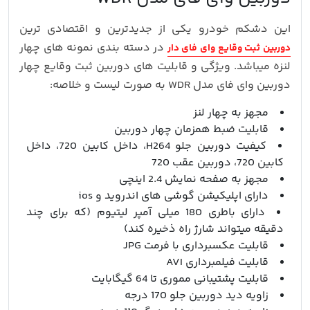
این دشکم خودرو یکی از جدیدترین و اقتصادی ترین
در دسته بندی نمونه های چهار
دوربین ثبت وقایع وای فای دار
لنزه میباشد. ویژگی و قابلیت های دوربین ثبت وقایع چهار
دوربین وای فای مدل WDR به صورت لیست و خلاصه:
مجهز به چهار لنز
قابلیت ضبط همزمان چهار دوربین
کیفیت دوربین جلو H264، داخل کابین 720، داخل
کابین 720، دوربین عقب 720
مجهز به صفحه نمایش 2.4 اینچی
دارای اپلیکیشن گوشی های اندروید و ios
دارای باطری 180 میلی آمپر لیتیوم (که برای چند
دقیقه میتواند شارژ راه ذخیره کند)
قابلیت عکسبرداری با فرمت JPG
قابلیت فیلمبرداری AVI
قابلیت پشتیبانی مموری تا 64 گیگابایت
زاویه دید دوربین جلو 170 درجه