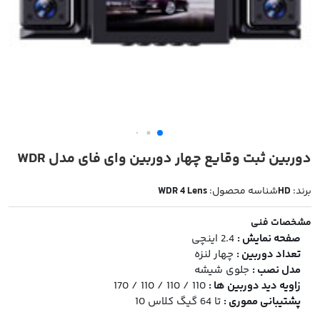
دوربین ثبت وقایع چهار دوربین وای فای مدل WDR
برند:
HD
شناسه محصول:
WDR 4 Lens
مشخصات فنی
صفحه نمایش :
2.4 اینچی
تعداد دوربین :
چهار لنزه
مدل نصب :
جلوی شیشه
زاویه دید دوربین ها :
110 / 110 / 110 / 170
پشتیبانی مموری :
تا 64 گیگ کلاس 10