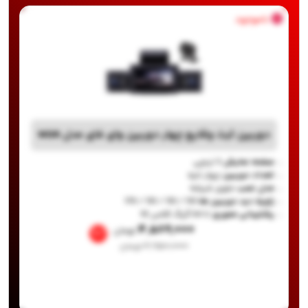
ناموجود
دوربین ثبت وقایع چهار دوربین وای فای مدل WDR
صفحه نمایش
3 اینچی
تعداد دوربین
چهار لنزه
مدل نصب
جلوی شیشه
زاویه دید دوربین ها
110 / 110 / 110 / 170
پشتیبانی مموری
تا 64 گیگ کلاس 10
۴,۵۸۹,۰۰۰
تومان
%7
۴,۹۵۰,۰۰۰
تومان