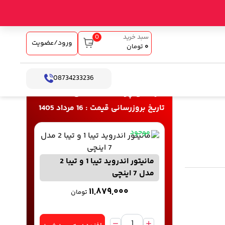
0
سبد خرید
ورود/عضویت
۰
تومان
08734233236
خرید و پرداخت آنلاین
تاریخ بروزرسانی قیمت : 16 مرداد 1405
موجود
مانیتور اندروید تیبا 1 و تیبا 2
مدل 7 اینچی
۱۱,۸۷۹,۰۰۰
تومان