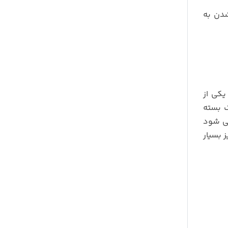
شدن به
ود. یکی از
ک بسته
می شود
 بسیار