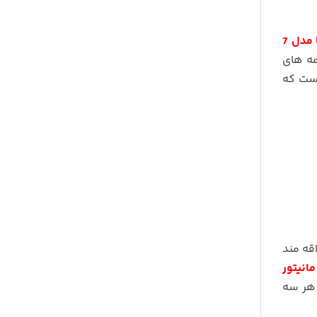
مانیتور اندروید فابریک تیبا مدل 7
مه های
است که
قه مند
مانیتور
 هر سه