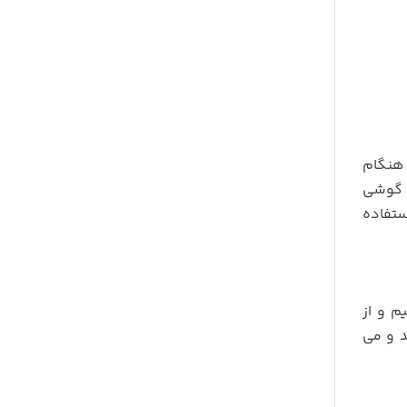
 هنگام
ه گوشی
ستفاده
م و از
د و می