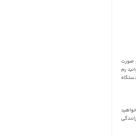
 GPS رهیاب آن به دو صورت
 از GPS خود دستگاه می توانید رم
دستگاه
خواهید
ی دیگر DVR ضبط حادثه های رانندگی