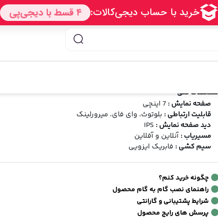
انیتور اندروید 7 اینچی
/ مانیتور اندروید تیبا 1 و تیبا 2 مدل 7 اینچی
انیتور اندروید تیبا 1 و تیبا 2 مدل 7 اینچی
رند:
کارفلیکس
شناسه محصول:
ANDTIBA7
4.27
12
دیدگاه
(امتیاز 11 خریدار)
شخصات فنی
صفحه نمایش :
7 اینچی
قابلیت ارتباطی :
بلوتوث، وای فای، میرورلینک
دید صفحه نمایش :
IPS
مسیریاب :
آنلاین و آفلاین
سیم کشی :
فابریک ایزویی
چگونه خرید کنم؟
راهنمای نصب گام به گام محصول
شرایط پشتیبانی و گارانتی
پرسش های رایج محصول