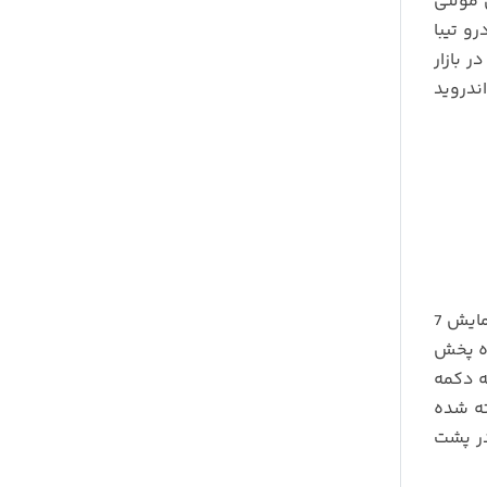
 مولتی
و تیبا
5،7 و 9 اینچ در بازار
ندروید
را می توان جدیدترین و بهترین مدل بازار تلقی کرد. در پنل جلو دستگاه از صفحه نمایش 7
اه پخش
ه دکمه
تگاه کار گذاشته شده
در پشت