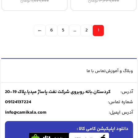
قیمت
قیمت
قیمت
قیمت
۱,۸۷۹,۰۰۰
۳,۴۴۹,۰۰۰
تومان
تومان
اصلی:
فعلی:
اصلی:
فعلی:
۲,۷۷۹,۰۰۰ تومان.
۳,۴۴۹,۰۰۰ تومان
۱,۶۷۹,۰۰۰ تومان.
۱,۸۷۹,۰۰۰ تومان
بود.
بود.
←
6
5
…
2
1
وبلاگ و آموزش
تماس با ما
آدرس:
کردستان.بانه.روبروی شرکت نفت.پاساژ میدیا.پلاک 19-20
09124137224
شماره تماس:
info@camikala.com
آدرس ایمیل:
دانلود اپلیکیشن کامی کالا :