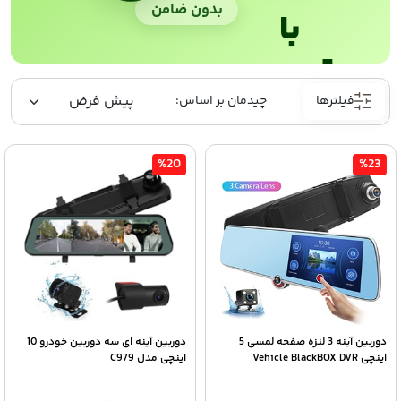
بدون ضامن
با
ترب‌پی
فیلترها
%20
%23
دوربین آینه 3 لنزه صفحه لمسی 5
دوربین آینه ای سه دوربین خودرو 10
اینچی Vehicle BlackBOX DVR
اینچی مدل C979