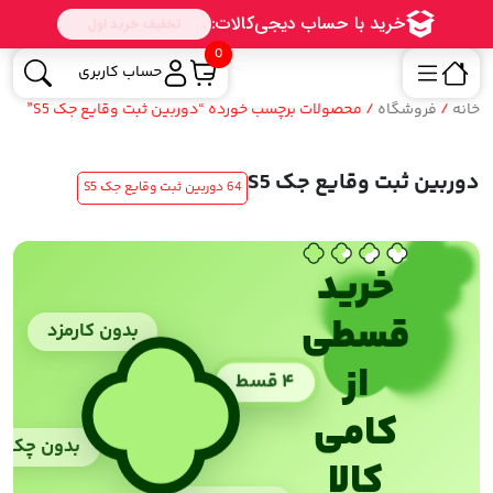
0
حساب کاربری
خانه
/
فروشگاه
/ محصولات برچسب خورده “دوربین ثبت وقایع جک S5”
دوربین ثبت وقایع جک S5
64 دوربین ثبت وقایع جک S5
خرید
قسطی
بدون کارمزد
از
۴ قسط
کامی
بدون چک
کالا