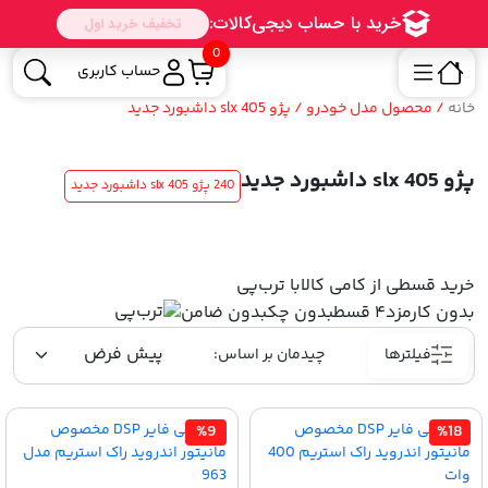
0
حساب کاربری
خانه
/ محصول مدل خودرو / پژو 405 slx داشبورد جدید
پژو 405 slx داشبورد جدید
240 پژو 405 slx داشبورد جدید
خرید قسطی از کامی کالا
با ترب‌پی
بدون کارمزد
۴ قسط
بدون چک
بدون ضامن
فیلترها
%9
%18