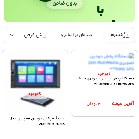
بدون ضامن
با
ترب‌پی
فیلترها
دستگاه پخش دودین تصویری 2din
MultiMedia XTRONS GPS
۰
تومان
دستگاه پخش دودین تصویری مدل
2Din MP5 7021B