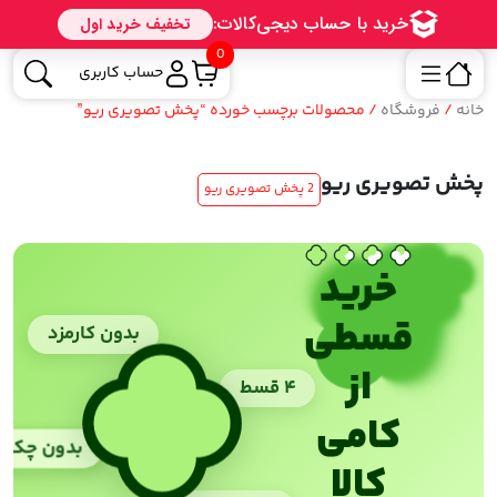
0
حساب کاربری
خانه
/
فروشگاه
/ محصولات برچسب خورده “پخش تصویری ریو”
پخش تصویری ریو
2 پخش تصویری ریو
خرید
قسطی
بدون کارمزد
از
۴ قسط
کامی
بدون چک
کالا