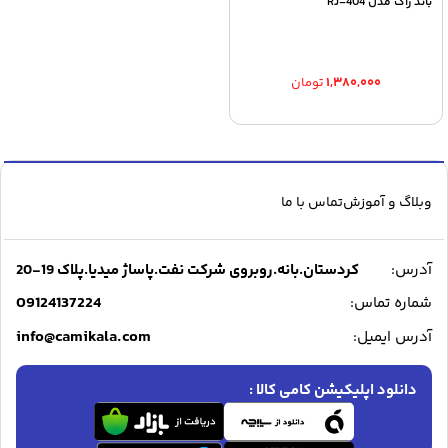
باند راک مدل RJ-404
۱,۳۸۰,۰۰۰
تومان
وبلاگ و آموزش
تماس با ما
آدرس:
کردستان.بانه.روبروی شرکت نفت.پاساژ میدیا.پلاک 19-20
09124137224
شماره تماس:
info@camikala.com
آدرس ایمیل:
دانلود اپلیکیشن کامی کالا :