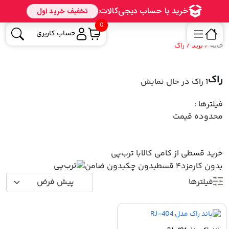
0
حساب کاربری
خانه
/ برند / راک
راک
1 راک
در حال نمایش
فیلترها :
محدوده قیمت
خرید قسطی از کامی کالا
با ترب‌پی
بدون کارمزد
۴ قسط
بدون چک
بدون ضامن
فیلترها