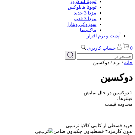
تویوتا لندکروز
تویوتا هایلوکس
مزدا 3 جدید
مزدا 3 قدیم
سوزوکی ویتارا
ماکسیما
آپدیت و نرم افزار
0
حساب کاربری
خانه
/ برند / دوکسین
دوکسین
2 دوکسین
در حال نمایش
فیلترها :
محدوده قیمت
خرید قسطی از کامی کالا
با ترب‌پی
بدون کارمزد
۴ قسط
بدون چک
بدون ضامن