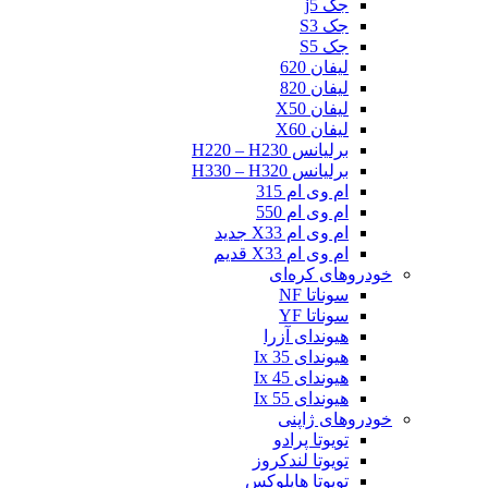
جک j5
جک S3
جک S5
لیفان 620
لیفان 820
لیفان X50
لیفان X60
برلیانس H220 – H230
برلیانس H330 – H320
ام وی ام 315
ام وی ام 550
ام وی ام X33 جدید
ام وی ام X33 قدیم
خودروهای کره‌ای
سوناتا NF
سوناتا YF
هیوندای آزرا
هیوندای Ix 35
هیوندای Ix 45
هیوندای Ix 55
خودروهای ژاپنی
تویوتا پرادو
تویوتا لندکروز
تویوتا هایلوکس