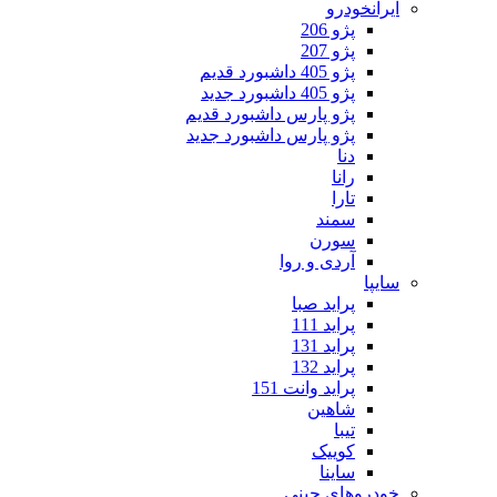
ایرانخودرو
پژو 206
پژو 207
پژو 405 داشبورد قدیم
پژو 405 داشبورد جدید
پژو پارس داشبورد قدیم
پژو پارس داشبورد جدید
دنا
رانا
تارا
سمند
سورن
آردی و روا
سایپا
پراید صبا
پراید 111
پراید 131
پراید 132
پراید وانت 151
شاهین
تیبا
کوییک
ساینا
خودروهای چینی