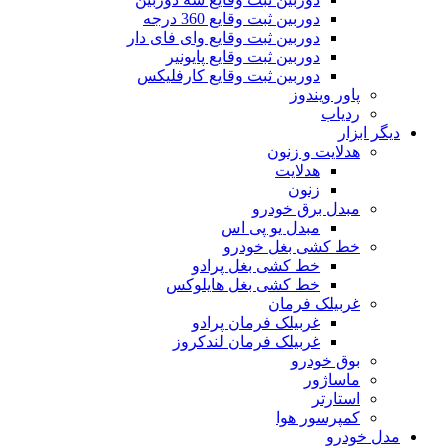
دوربین ثبت وقایع 360 درجه
دوربین ثبت وقایع وای فای دار
دوربین ثبت وقایع پایونیر
دوربین ثبت وقایع کارفلیکس
پاور ویندوز
ردیاب
دیگر ابزار
هدلایت و زنون
هدلایت
زنون
مبدل برق خودرو
مبدل یو پی اس
خط کشی بغل خودرو
خط کشی بغل پرادو
خط کشی بغل هایلوکس
غربیلک فرمان
غربیلک فرمان پرادو
غربیلک فرمان لندکروز
بوق خودرو
ماساژور
استارتر
کمپرسور هوا
مدل خودرو