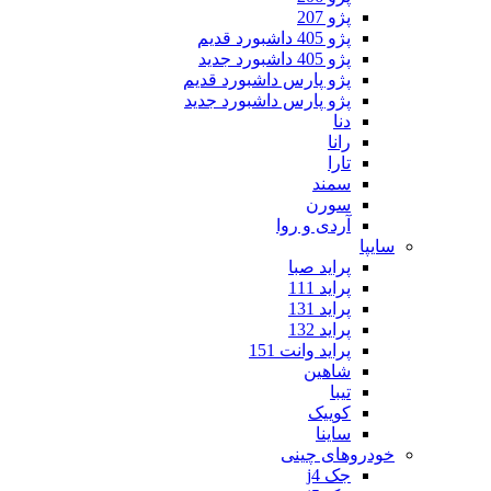
پژو 207
پژو 405 داشبورد قدیم
پژو 405 داشبورد جدید
پژو پارس داشبورد قدیم
پژو پارس داشبورد جدید
دنا
رانا
تارا
سمند
سورن
آردی و روا
سایپا
پراید صبا
پراید 111
پراید 131
پراید 132
پراید وانت 151
شاهین
تیبا
کوییک
ساینا
خودروهای چینی
جک j4