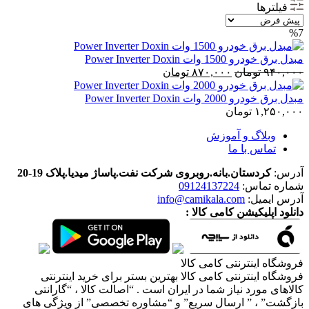
فیلترها
%7
مبدل برق خودرو 1500 وات Power Inverter Doxin
قیمت
قیمت
۹۴۰,۰۰۰
تومان
۸۷۰,۰۰۰
تومان
اصلی:
فعلی:
۹۴۰,۰۰۰ تومان
۸۷۰,۰۰۰ تومان.
مبدل برق خودرو 2000 وات Power Inverter Doxin
بود.
۱,۲۵۰,۰۰۰
تومان
وبلاگ و آموزش
تماس با ما
آدرس:
کردستان.بانه.روبروی شرکت نفت.پاساژ میدیا.پلاک 19-20
شماره تماس:
09124137224
آدرس ایمیل:
info@camikala.com
دانلود اپلیکیشن کامی کالا :
فروشگاه اینترنتی کامی کالا
فروشگاه اینترنتی کامی کالا بهترین بستر برای خرید اینترنتی
کالاهای مورد نیاز شما در ایران است . “اصالت کالا ، “گارانتی
بازگشت” ، ” ارسال سریع” و “مشاوره تخصصی” از ویژگی های