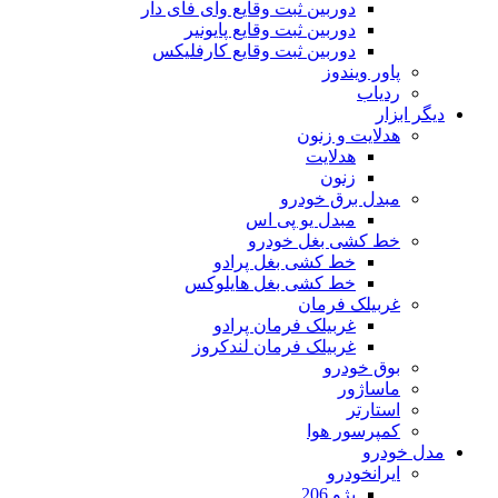
دوربین ثبت وقایع وای فای دار
دوربین ثبت وقایع پایونیر
دوربین ثبت وقایع کارفلیکس
پاور ویندوز
ردیاب
دیگر ابزار
هدلایت و زنون
هدلایت
زنون
مبدل برق خودرو
مبدل یو پی اس
خط کشی بغل خودرو
خط کشی بغل پرادو
خط کشی بغل هایلوکس
غربیلک فرمان
غربیلک فرمان پرادو
غربیلک فرمان لندکروز
بوق خودرو
ماساژور
استارتر
کمپرسور هوا
مدل خودرو
ایرانخودرو
پژو 206