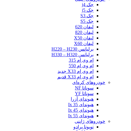
جک j4
جک j5
جک S3
جک S5
لیفان 620
لیفان 820
لیفان X50
لیفان X60
برلیانس H220 – H230
برلیانس H330 – H320
ام وی ام 315
ام وی ام 550
ام وی ام X33 جدید
ام وی ام X33 قدیم
خودروهای کره‌ای
سوناتا NF
سوناتا YF
هیوندای آزرا
هیوندای Ix 35
هیوندای Ix 45
هیوندای Ix 55
خودروهای ژاپنی
تویوتا پرادو