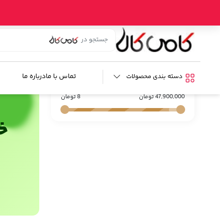
خانه
/ برند / AVM
AVM
فیلترها :
تماس با ما
درباره ما
دسته بندی محصولات
محدوده قیمت
47,900,000 تومان
8 تومان
خر