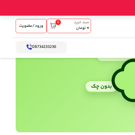
0
سبد خرید
ورود/عضویت
۰
تومان
08734233236
بدون کارمزد
بدون چک