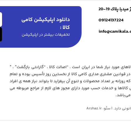
ا.پلاک 19-20
دانلود اپلیکیشن کامی
09124137224
کالا :
info@camikala
تخفیفات بیشتر در اپلیکیشن
های مورد نیاز شما در ایران است . “اصالت کالا ، “گارانتی بازگشت” ، ”
 قوانین مشتری مداری کامی کالا از نخستین روز تأسیس بوده و تمام
که روزانه بر تعداد محصولات و تنوع آن بیفزاید تا بتواند نیاز همه ی افراد
ی کالاها و خدمات حسب مورد دارای مجوز های لازم از مراجع مربوطه می
می‌باشد.
د. | سئو: Arshaz.ir